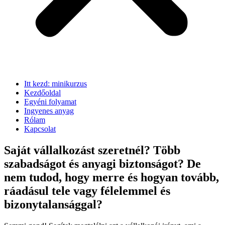
Itt kezd: minikurzus
Kezdőoldal
Egyéni folyamat
Ingyenes anyag
Rólam
Kapcsolat
Saját vállalkozást szeretnél? Több
szabadságot és anyagi biztonságot? De
nem tudod, hogy merre és hogyan tovább,
ráadásul tele vagy félelemmel és
bizonytalansággal?