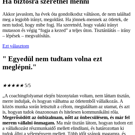
Ha biztosra szeretnél menni
Akkor javaslom, ha évek óta gondolkodsz váltáson, de nem találtad
meg a legjobb irányt, megoldást. Ha jönnek-mennek az ötletek, de
nem tudod, hogy mibe fogj. Ha szeretnéd, hogy valaki irányt
mutasson és végig “fogja a kezed” a teljes úton. Tisztánlátás – irány
– lépések – megvalósítás.
Ezt választom
" Egyedül nem tudtam volna ezt
meglépni."
★
★
★
★
★
5/5
„A coachingfolyamat elején bizonytalan voltam, nem láttam tisztán,
merre induljak, és hogyan válhatna az ötletemből vállalkozás. A
közös munka során letisztult a célom, megtaláltam az utamat, és azt
is, hogyan tudok önazonosan és hitelesen kommunikálni róla.
Megerősödött az önbizalmam, nőtt az önbecsülésem, és már fel
merem vállalni önmagam.
Ma már tisztán látom, hogyan tudom ezt
a vállalkozást részmunkaidő mellett elindítani, és határozottan ki
tudok állni a véleményem mellett. Több időt szánok magamra, és