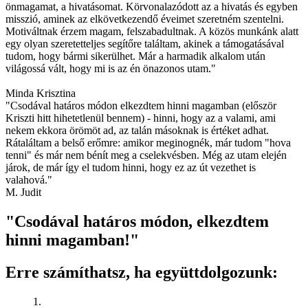
önmagamat, a hivatásomat. Körvonalazódott az a hivatás és egyben
misszió, aminek az elkövetkezendő éveimet szeretném szentelni.
Motiváltnak érzem magam, felszabadultnak. A közös munkánk alatt
egy olyan szeretetteljes segítőre találtam, akinek a támogatásával
tudom, hogy bármi sikerülhet. Már a harmadik alkalom után
világossá vált, hogy mi is az én önazonos utam."
Minda Krisztina
"Csodával határos módon elkezdtem hinni magamban (először
Kriszti hitt hihetetlenül bennem) - hinni, hogy az a valami, ami
nekem ekkora örömöt ad, az talán másoknak is értéket adhat.
Rátaláltam a belső erőmre: amikor meginognék, már tudom "hova
tenni" és már nem bénít meg a cselekvésben. Még az utam elején
járok, de már így el tudom hinni, hogy ez az út vezethet is
valahová."
M. Judit
"Csodával határos módon, elkezdtem
hinni magamban!"
Erre számíthatsz, ha együttdolgozunk:
1.