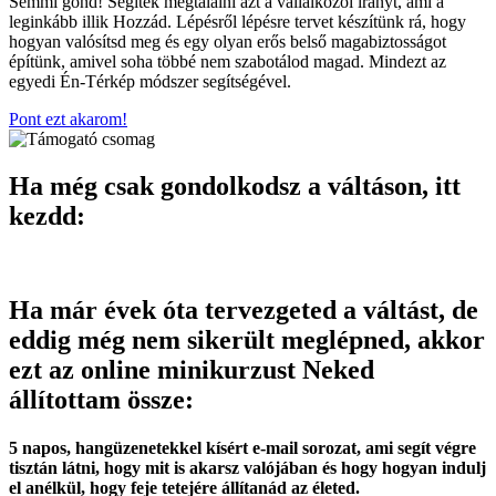
Semmi gond! Segítek megtalálni azt a vállalkozói irányt, ami a
leginkább illik Hozzád. Lépésről lépésre tervet készítünk rá, hogy
hogyan valósítsd meg és egy olyan erős belső magabiztosságot
építünk, amivel soha többé nem szabotálod magad. Mindezt az
egyedi Én-Térkép módszer segítségével.
Pont ezt akarom!
Ha még csak gondolkodsz a váltáson, itt
kezdd:
Ha már évek óta tervezgeted a váltást, de
eddig még nem sikerült meglépned, akkor
ezt az online minikurzust Neked
állítottam össze:
5 napos, hangüzenetekkel kísért e-mail sorozat, ami segít végre
tisztán látni, hogy mit is akarsz valójában és hogy hogyan indulj
el anélkül, hogy feje tetejére állítanád az életed.