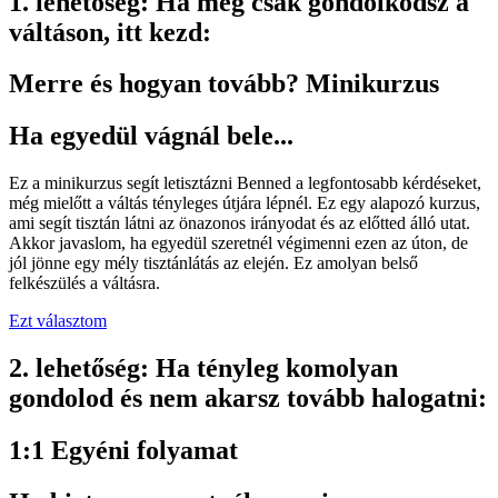
1. lehetőség: Ha még csak gondolkodsz a
váltáson, itt kezd:
Merre és hogyan tovább? Minikurzus
Ha egyedül vágnál bele...
Ez a minikurzus segít letisztázni Benned a legfontosabb kérdéseket,
még mielőtt a váltás tényleges útjára lépnél. Ez egy alapozó kurzus,
ami segít tisztán látni az önazonos irányodat és az előtted álló utat.
Akkor javaslom, ha egyedül szeretnél végimenni ezen az úton, de
jól jönne egy mély tisztánlátás az elején. Ez amolyan belső
felkészülés a váltásra.
Ezt választom
2. lehetőség: Ha tényleg komolyan
gondolod és nem akarsz tovább halogatni:
1:1 Egyéni folyamat