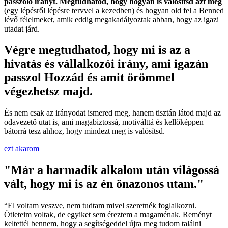
passzoló irányt. Megtudhatod, hogy hogyan is valósítsd azt meg
(egy lépésről lépésre tervvel a kezedben) és hogyan old fel a Benned
lévő félelmeket, amik eddig megakadályoztak abban, hogy az igazi
utadat járd.
Végre megtudhatod, hogy mi is az a
hivatás és vállalkozói irány, ami igazán
passzol Hozzád és amit örömmel
végezhetsz majd.
És nem csak az irányodat ismered meg, hanem tisztán látod majd az
odavezető utat is, ami magabiztossá, motiválttá és kellőképpen
bátorrá tesz ahhoz, hogy mindezt meg is valósítsd.
ezt akarom
"Már a harmadik alkalom után világossá
vált, hogy mi is az én önazonos utam."
“El voltam veszve, nem tudtam mivel szeretnék foglalkozni.
Ötleteim voltak, de egyiket sem éreztem a magaménak. Reményt
keltettél bennem, hogy a segítségeddel újra meg tudom találni