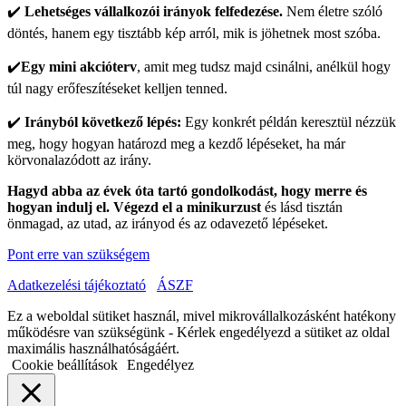
✔️
Lehetséges vállalkozói irányok felfedezése.
Nem életre szóló
döntés, hanem egy tisztább kép arról, mik is jöhetnek most szóba.
✔️
Egy
mini akcióterv
, amit meg tudsz majd csinálni, anélkül hogy
túl nagy erőfeszítéseket kelljen tenned.
✔️
Irányból következő lépés:
Egy konkrét példán keresztül nézzük
meg, hogy hogyan határozd meg a kezdő lépéseket, ha már
körvonalazódott az irány.
Hagyd abba az évek óta tartó gondolkodást, hogy merre és
hogyan indulj el. Végezd el a minikurzust
és lásd tisztán
önmagad, az utad, az irányod és az odavezető lépéseket.
Pont erre van szükségem
Adatkezelési tájékoztató
ÁSZF
Ez a weboldal sütiket használ, mivel mikrovállalkozásként hatékony
működésre van szükségünk - Kérlek engedélyezd a sütiket az oldal
maximális használhatóságáért.
Cookie beállítások
Engedélyez