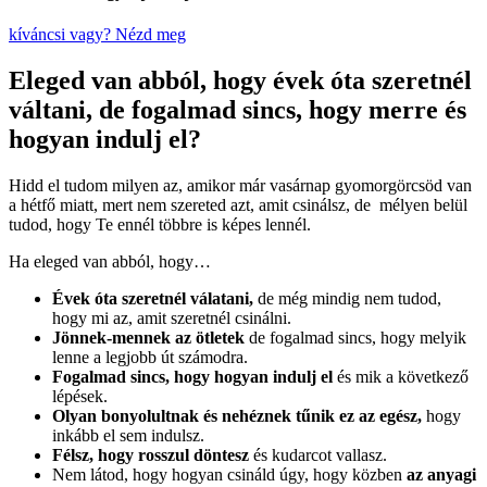
kíváncsi vagy? Nézd meg
Eleged van abból, hogy évek óta szeretnél
váltani, de fogalmad sincs, hogy merre és
hogyan indulj el?
Hidd el tudom milyen az, amikor már vasárnap gyomorgörcsöd van
a hétfő miatt, mert nem szereted azt, amit csinálsz, de mélyen belül
tudod, hogy Te ennél többre is képes lennél.
Ha eleged van abból, hogy…
Évek óta szeretnél válatani,
de még mindig nem tudod,
hogy mi az, amit szeretnél csinálni.
Jönnek-mennek az ötletek
de fogalmad sincs, hogy melyik
lenne a legjobb út számodra.
Fogalmad sincs, hogy hogyan indulj el
és mik a következő
lépések.
Olyan bonyolultnak és nehéznek tűnik ez az egész,
hogy
inkább el sem indulsz.
Félsz, hogy rosszul döntesz
és kudarcot vallasz.
Nem látod, hogy hogyan csináld úgy, hogy közben
az anyagi