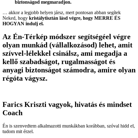
biztonságod megmaradjon.
… akkor a legjobb helyen jársz, mert pontosan abban segítek
Neked, hogy
kristálytisztán lásd végre, hogy MERRE ÉS
HOGYAN indulj el.
Az Én-Térkép módszer segítségéel végre
olyan munkád (vállalkozásod) lehet, amit
szívvel-lélekkel csinálsz, ami megadja a
kellő szabadságot, rugalmasságot és
anyagi biztonságot számodra, amire olyan
régóta vágysz.
Farics Kriszti vagyok, hivatás és mindset
Coach
Én is szenvedtem alkalmazotti munkákban korábban, szóval hidd el,
tudom mit érzel.