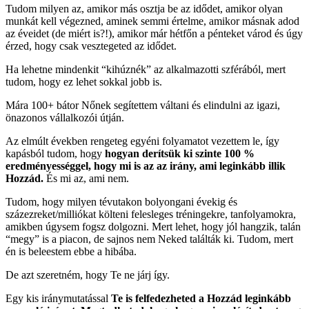
Tudom milyen az, amikor más osztja be az idődet, amikor olyan
munkát kell végezned, aminek semmi értelme, amikor másnak adod
az éveidet (de miért is?!), amikor már hétfőn a pénteket várod és úgy
érzed, hogy csak vesztegeted az idődet.
Ha lehetne mindenkit “kihúznék” az alkalmazotti szférából, mert
tudom, hogy ez lehet sokkal jobb is.
Mára 100+ bátor Nőnek segítettem váltani és elindulni az igazi,
önazonos vállalkozói útján.
Az elmúlt években rengeteg egyéni folyamatot vezettem le, így
kapásból tudom, hogy
hogyan derítsük ki szinte 100 %
eredményességgel, hogy mi is az az irány, ami leginkább illik
Hozzád.
És mi az, ami nem.
Tudom, hogy milyen tévutakon bolyongani évekig és
százezreket/milliókat költeni felesleges tréningekre, tanfolyamokra,
amikben úgysem fogsz dolgozni. Mert lehet, hogy jól hangzik, talán
“megy” is a piacon, de sajnos nem Neked találták ki. Tudom, mert
én is beleestem ebbe a hibába.
De azt szeretném, hogy Te ne járj így.
Egy kis iránymutatással
Te is felfedezheted a Hozzád leginkább