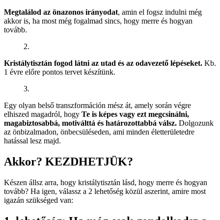
Megtalálod az önazonos irányodat
, amin el fogsz indulni még
akkor is, ha most még fogalmad sincs, hogy merre és hogyan
tovább.
2.
Kristálytisztán fogod látni az utad és az odavezető lépéseket.
Kb.
1 évre előre pontos tervet készítünk.
3.
Egy olyan belső transzformáción mész át, amely során végre
elhiszed magadról, hogy
Te is képes vagy ezt megcsinálni,
magabiztosabbá, motiválttá és határozottabbá válsz.
Dolgozunk
az önbizalmadon, önbecsüléseden, ami minden életterületedre
hatással lesz majd.
Akkor? KEZDHETJÜK?
Készen állsz arra, hogy kristálytisztán lásd, hogy merre és hogyan
tovább? Ha igen, válassz a 2 lehetőség közül aszerint, amire most
igazán szükséged van: