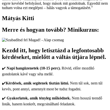
egyre kevésbé befolyásol, hogy mások mit gondolnak. Egyedül nem
tudtam volna ezt meglépni – hálás vagyok a támogatásért.”
Mátyás Kitti
Merre és hogyan tovább? Minikurzus:
Kezdd itt, hogy letisztázd a legfontosabb
kérdéseket, mielőtt a váltás útjára lépnél.
✔️
Napi hangüzenetek
(10-15 perc).
Rövid, előre mozdító
gondolatok kávé vagy séta mellé.
✔️
Kérdések,
amik segítenek tisztán látni.
Nem túl sok, nem túl
kevés, pont annyi, amennyit most be tudsz fogadni.
✔️
Gyakorlatok,
amik tényleg működnek.
Nem hosszú teendő
listák, hanem konkrét, megcsinálható feladatok.