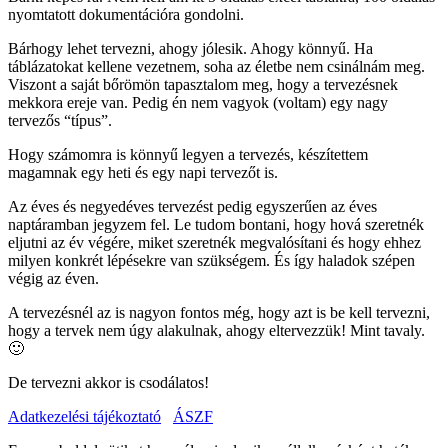
nyomtatott dokumentációra gondolni.
Bárhogy lehet tervezni, ahogy jólesik. Ahogy könnyű. Ha
táblázatokat kellene vezetnem, soha az életbe nem csinálnám meg.
Viszont a saját bőrömön tapasztalom meg, hogy a tervezésnek
mekkora ereje van. Pedig én nem vagyok (voltam) egy nagy
tervezős “típus”.
Hogy számomra is könnyű legyen a tervezés, készítettem
magamnak egy heti és egy napi tervezőt is.
Az éves és negyedéves tervezést pedig egyszerűen az éves
naptáramban jegyzem fel. Le tudom bontani, hogy hová szeretnék
eljutni az év végére, miket szeretnék megvalósítani és hogy ehhez
milyen konkrét lépésekre van szükségem. És így haladok szépen
végig az éven.
A tervezésnél az is nagyon fontos még, hogy azt is be kell tervezni,
hogy a tervek nem úgy alakulnak, ahogy eltervezzük! Mint tavaly.
🙂
De tervezni akkor is csodálatos!
Adatkezelési tájékoztató
ÁSZF