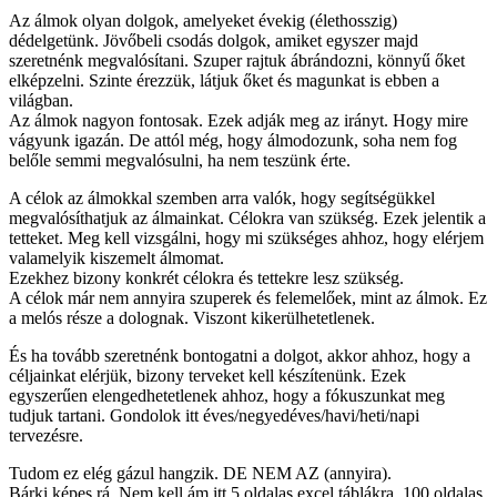
Az álmok olyan dolgok, amelyeket évekig (élethosszig)
dédelgetünk. Jövőbeli csodás dolgok, amiket egyszer majd
szeretnénk megvalósítani. Szuper rajtuk ábrándozni, könnyű őket
elképzelni. Szinte érezzük, látjuk őket és magunkat is ebben a
világban.
Az álmok nagyon fontosak. Ezek adják meg az irányt. Hogy mire
vágyunk igazán. De attól még, hogy álmodozunk, soha nem fog
belőle semmi megvalósulni, ha nem teszünk érte.
A célok az álmokkal szemben arra valók, hogy segítségükkel
megvalósíthatjuk az álmainkat. Célokra van szükség. Ezek jelentik a
tetteket. Meg kell vizsgálni, hogy mi szükséges ahhoz, hogy elérjem
valamelyik kiszemelt álmomat.
Ezekhez bizony konkrét célokra és tettekre lesz szükség.
A célok már nem annyira szuperek és felemelőek, mint az álmok. Ez
a melós része a dolognak. Viszont kikerülhetetlenek.
És ha tovább szeretnénk bontogatni a dolgot, akkor ahhoz, hogy a
céljainkat elérjük, bizony terveket kell készítenünk. Ezek
egyszerűen elengedhetetlenek ahhoz, hogy a fókuszunkat meg
tudjuk tartani. Gondolok itt éves/negyedéves/havi/heti/napi
tervezésre.
Tudom ez elég gázul hangzik. DE NEM AZ (annyira).
Bárki képes rá. Nem kell ám itt 5 oldalas excel táblákra, 100 oldalas