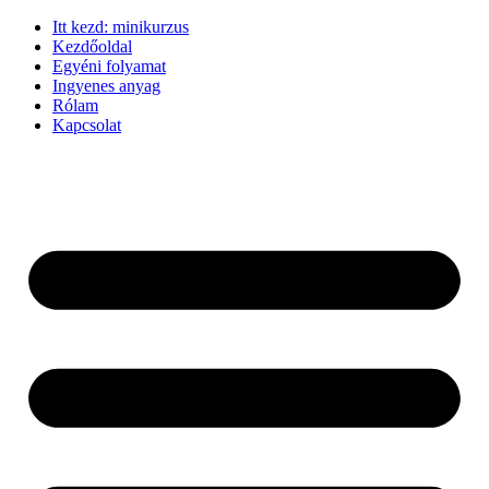
Ugrás
Itt kezd: minikurzus
a
Kezdőoldal
tartalomhoz
Egyéni folyamat
Ingyenes anyag
Rólam
Kapcsolat