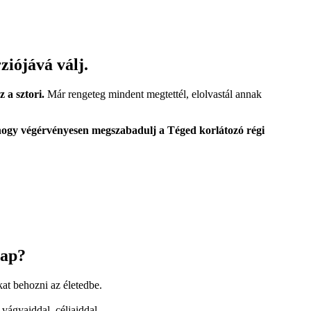
iójává válj.
 a sztori.
Már rengeteg mindent megtettél, elolvastál annak
 hogy végérvényesen megszabadulj a Téged korlátozó régi
nap?
kat behozni az életedbe.
vágyaiddal, céljaiddal.