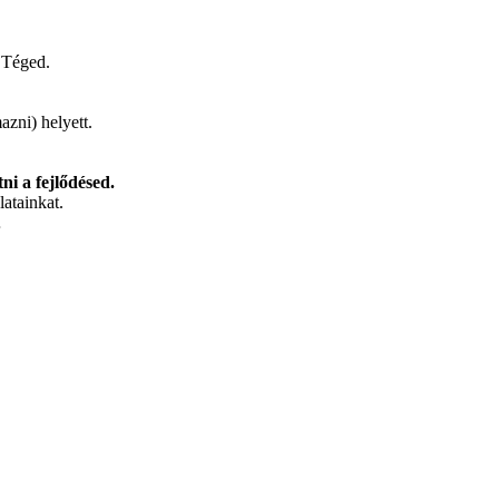
l Téged.
zni) helyett.
i a fejlődésed.
latainkat.
…