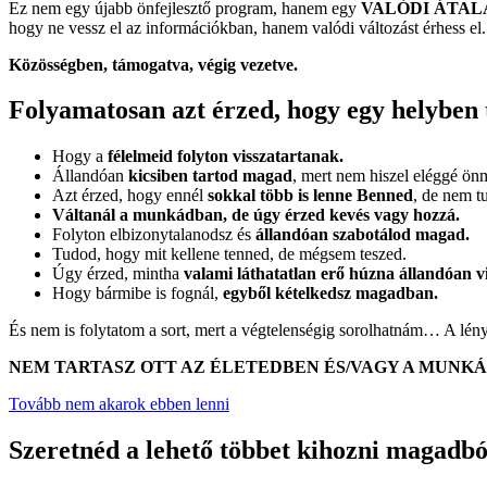
Ez nem egy újabb önfejlesztő program, hanem egy
VALÓDI ÁTAL
hogy ne vessz el az információkban, hanem valódi változást érhess el.
Közösségben, támogatva, végig vezetve.
Folyamatosan azt érzed, hogy egy helyben
Hogy a
félelmeid folyton visszatartanak.
Állandóan
kicsiben tartod magad
, mert nem hiszel eléggé ö
Azt érzed, hogy ennél
sokkal több is lenne Benned
, de nem t
Váltanál a munkádban, de úgy érzed kevés vagy hozzá.
Folyton elbizonytalanodsz és
állandóan szabotálod magad.
Tudod, hogy mit kellene tenned, de mégsem teszed.
Úgy érzed, mintha
valami láthatatlan erő húzna állandóan vi
Hogy bármibe is fognál,
egyből kételkedsz magadban.
És nem is folytatom a sort, mert a végtelenségig sorolhatnám… A lén
NEM TARTASZ OTT AZ ÉLETEDBEN ÉS/VAGY A MUNKÁ
Tovább nem akarok ebben lenni
Szeretnéd a lehető többet kihozni magadb