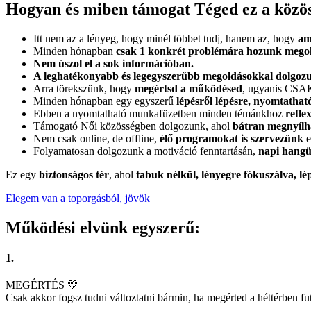
Hogyan és miben támogat Téged ez a közö
Itt nem az a lényeg, hogy minél többet tudj, hanem az, hogy
am
Minden hónapban
csak 1 konkrét problémára hozunk megol
Nem úszol el a sok információban.
A leghatékonyabb és legegyszerűbb megoldásokkal dolgoz
Arra törekszünk, hogy
megértsd a működésed
, ugyanis CSAK 
Minden hónapban egy egyszerű
lépésről lépésre, nyomtathat
Ebben a nyomtatható munkafüzetben minden témánkhoz
refle
Támogató Női közösségben dolgozunk, ahol
bátran megnyílha
Nem csak online, de offline,
élő programokat is szervezünk
e
Folyamatosan dolgozunk a motiváció fenntartásán,
napi hangü
Ez egy
biztonságos tér
, ahol
tabuk nélkül, lényegre fókuszálva, lé
Elegem van a toporgásból, jövök
Működési elvünk egyszerű:
1.
MEGÉRTÉS 💛
Csak akkor fogsz tudni változtatni bármin, ha megérted a héttérben f