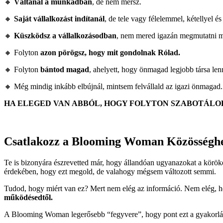
🔸
Váltanál a munkádban
, de nem mersz.
🔸
Saját vállalkozást indítanál
, de tele vagy félelemmel, kétellyel 
🔸
Küszködsz a vállalkozásodban
, nem mered igazán megmutatni 
🔸 Folyton
azon pörögsz, hogy mit gondolnak Rólad.
🔸 Folyton
bántod magad
, ahelyett, hogy önmagad legjobb társa len
🔸 Még mindig inkább elbújnál, mintsem felvállald az igazi önmagad
HA ELEGED VAN ABBÓL, HOGY FOLYTON SZABOTÁLO
Csatlakozz a Blooming Woman Közösséghez
Te is bizonyára észrevetted már, hogy állandóan ugyanazokat a körö
érdekében, hogy ezt megold, de valahogy mégsem változott semmi.
Tudod, hogy miért van ez? Mert nem elég az információ. Nem elég, h
működésedtől.
A Blooming Woman legerősebb “fegyvere”, hogy pont ezt a gyakorlást