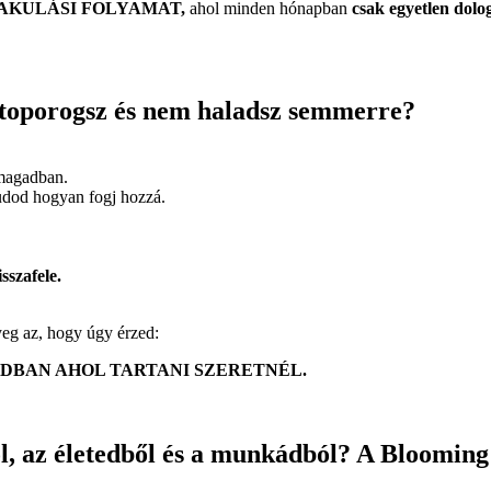
AKULÁSI FOLYAMAT,
ahol minden hónapban
csak egyetlen dolo
 toporogsz és nem haladsz semmerre?
nmagadban.
udod hogyan fogj hozzá.
sszafele.
yeg az, hogy úgy érzed:
DBAN AHOL TARTANI SZERETNÉL.
ól, az életedből és a munkádból? A Bloomi