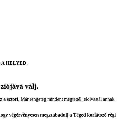
 A HELYED.
iójává válj.
 a sztori.
Már rengeteg mindent megtettél, elolvastál annak
 hogy végérvényesen megszabadulj a Téged korlátozó régi