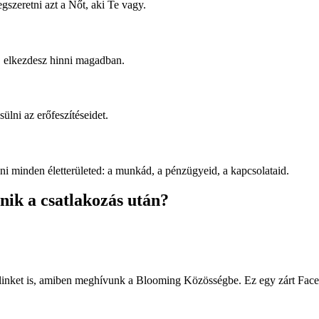
zeretni azt a Nőt, aki Te vagy.
 elkezdesz hinni magadban.
ülni az erőfeszítéseidet.
ni minden életterületed: a munkád, a pénzügyeid, a kapcsolataid.
nik a csatlakozás után?
linket is, amiben meghívunk a Blooming Közösségbe. Ez egy zárt Faceb