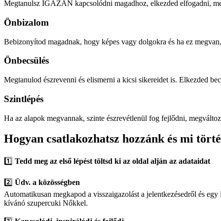
Megtanulsz IGAZÁN kapcsolódni magadhoz, elkezded elfogadni, megs
Önbizalom
Bebizonyítod magadnak, hogy képes vagy dolgokra és ha ez megvan,
Önbecsülés
Megtanulod észrevenni és elismerni a kicsi sikereidet is. Elkezded becs
Szintlépés
Ha az alapok megvannak, szinte észrevétlenül fog fejlődni, megváltoz
Hogyan csatlakozhatsz hozzánk és mi törté
1️⃣
Tedd meg az első lépést töltsd ki az oldal alján az adataidat
2️⃣
Üdv. a közösségben
Automatikusan megkapod a visszaigazolást a jelentkezésedről és egy 
kívánó szupercuki Nőkkel.