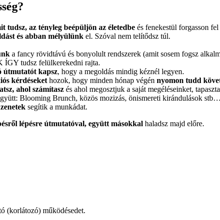
sség?
it tudsz, az tényleg beépüljön az életedbe
és fenekestül forgasson fe
dást és abban mélyülünk
el. Szóval nem telítődsz túl.
unk
a fancy rövidtávú és bonyolult rendszerek (amit sosem fogsz alkalma
ÍGY tudsz felülkerekedni rajta.
ó útmutatót kapsz
, hogy a megoldás mindig kéznél legyen.
xiós kérdéseket
hozok, hogy minden hónap végén
nyomon tudd követn
tsz, ahol számítasz
és ahol megosztjuk a saját megéléseinket, tapaszta
gyütt: Blooming Brunch, közös mozizás, önismereti kirándulások stb
zenetek
segítik a munkádat.
pésről lépésre útmutatóval, együtt másokkal
haladsz majd előre.
utó (korlátozó) működésedet.