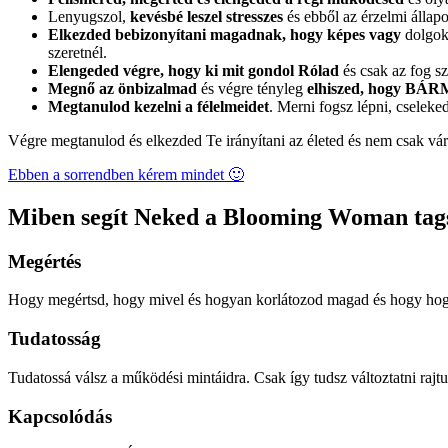
Lenyugszol,
kevésbé leszel stresszes
és ebből az érzelmi állap
Elkezded bebizonyítani magadnak, hogy képes vagy
dolgokr
szeretnél.
Elengeded végre, hogy ki mit gondol Rólad
és csak az fog sz
Megnő az önbizalmad
és végre tényleg
elhiszed, hogy B
Megtanulod kezelni a félelmeidet
. Merni fogsz lépni, cseleke
Végre megtanulod és elkezded Te irányítani az életed és nem csak vár
Ebben a sorrendben kérem mindet 🙂
Miben segít Neked a Blooming Woman tag
Megértés
Hogy megértsd, hogy mivel és hogyan korlátozod magad és hogy hogy
Tudatosság
Tudatossá válsz a működési mintáidra. Csak így tudsz változtatni rajtu
Kapcsolódás