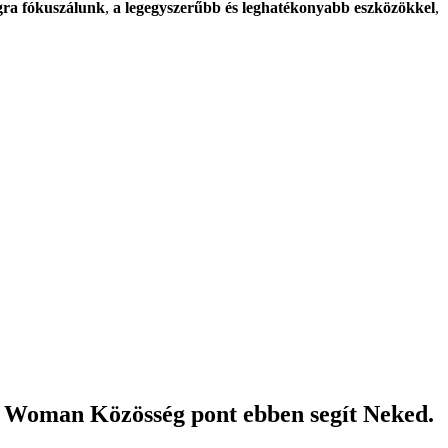
gra fókuszálunk
,
a legegyszerűbb és leghatékonyabb eszközökkel
,
ng Woman Közösség pont ebben segít Neked.