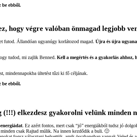
z be ebből.
, hogy végre valóban önmagad legjobb verz
ket futod. Állandóan ugyanúgy korlátozod magad.
Újra és újra ugyanaz
ogy tudod, mi zajlik Benned.
Kell a megértés és a gyakorlás ahhoz,
, mindennapokba ültetést tűzi ki fő céljának.
z be ebből.
eg (!!!) elkezdesz gyakorolni velünk minden 
 energiádat
. Ez azért fontos, mert csak “jó” energiákból tudsz jó dolgo
 minden csak Rajtad múlik. Na innen kezdődik a buli. 🙂
anokat fogsz választani helyettük, amik összhangban vannak Veled és a 