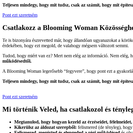
Teljesen mindegy, hogy mit tudsz, csak az számít, hogy mit építes
Pont ezt szeretném
Csatlakozz a Blooming Woman Közösséghez
Te is bizonyára észrevetted már, hogy állandóan ugyanazokat a körö
érdekében, hogy ezt megold, de valahogy mégsem változott semmi.
Tudod, hogy miért van ez? Mert nem elég az információ. Nem elég, h
működésedtől.
A Blooming Woman legerősebb “fegyvere”, hogy pont ezt a gyakorlást
Teljesen mindegy, hogy mit tudsz, csak az számít, hogy mit építes
Pont ezt szeretném
Mi történik Veled, ha csatlakozol és tényl
Megtanulod, hogy hogyan kezeld az érzéseidet, félelmeidet,
Kikerülsz az áldozat szerepből:
felismered (de tényleg), hogy
Felismered, megérted és elengeded a régi működésed
és oly