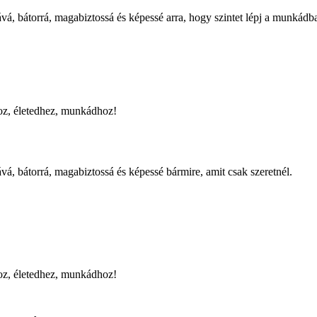
vá, bátorrá, magabiztossá és képessé arra, hogy szintet lépj a munkádb
hoz, életedhez, munkádhoz!
vá, bátorrá, magabiztossá és képessé bármire, amit csak szeretnél.
hoz, életedhez, munkádhoz!