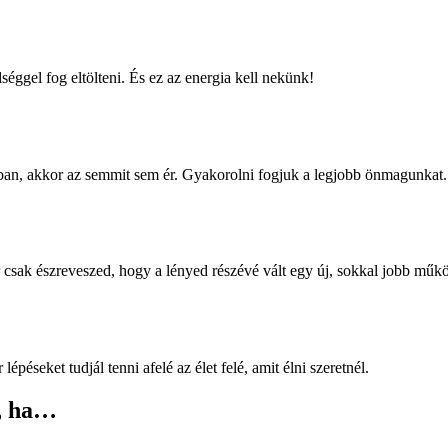
ggel fog eltölteni. És ez az energia kell nekünk!
ban, akkor az semmit sem ér. Gyakorolni fogjuk a legjobb önmagunkat.
 csak észreveszed, hogy a lényed részévé vált egy új, sokkal jobb műk
éseket tudjál tenni afelé az élet felé, amit élni szeretnél.
, ha…