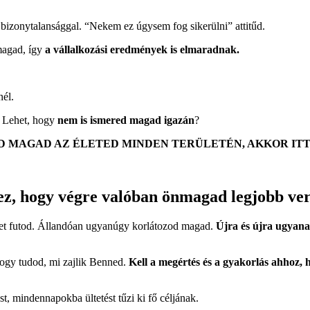
és bizonytalansággal. “Nekem ez úgysem fog sikerülni” attitűd.
magad, így
a vállalkozási eredmények is elmaradnak.
nél.
. Lehet, hogy
nem is ismered magad igazán
?
D MAGAD AZ ÉLETED MINDEN TERÜLETÉN, AKKOR ITT
, hogy végre valóban önmagad legjobb verz
ket futod. Állandóan ugyanúgy korlátozod magad.
Újra és újra ugyanaz
ogy tudod, mi zajlik Benned.
Kell a megértés és a gyakorlás ahhoz,
, mindennapokba ültetést tűzi ki fő céljának.