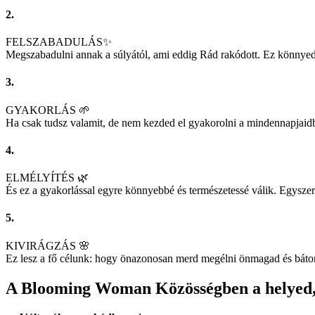
2.
FELSZABADULÁS✨
Megszabadulni annak a súlyától, ami eddig Rád rakódott. Ez könnyedsé
3.
GYAKORLÁS 🌱
Ha csak tudsz valamit, de nem kezded el gyakorolni a mindennapjaid
4.
ELMÉLYÍTÉS 🌿
És ez a gyakorlással egyre könnyebbé és természetessé válik. Egyszer
5.
KIVIRÁGZÁS 🌸
Ez lesz a fő célunk: hogy önazonosan merd megélni önmagad és bátor lép
A Blooming Woman Közösségben a helyed