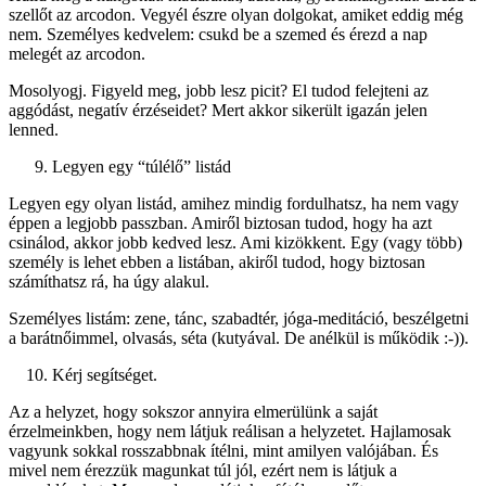
szellőt az arcodon. Vegyél észre olyan dolgokat, amiket eddig még
nem. Személyes kedvelem: csukd be a szemed és érezd a nap
melegét az arcodon.
Mosolyogj. Figyeld meg, jobb lesz picit? El tudod felejteni az
aggódást, negatív érzéseidet? Mert akkor sikerült igazán jelen
lenned.
Legyen egy “túlélő” listád
Legyen egy olyan listád, amihez mindig fordulhatsz, ha nem vagy
éppen a legjobb passzban. Amiről biztosan tudod, hogy ha azt
csinálod, akkor jobb kedved lesz. Ami kizökkent. Egy (vagy több)
személy is lehet ebben a listában, akiről tudod, hogy biztosan
számíthatsz rá, ha úgy alakul.
Személyes listám: zene, tánc, szabadtér, jóga-meditáció, beszélgetni
a barátnőimmel, olvasás, séta (kutyával. De anélkül is működik :-)).
Kérj segítséget.
Az a helyzet, hogy sokszor annyira elmerülünk a saját
érzelmeinkben, hogy nem látjuk reálisan a helyzetet. Hajlamosak
vagyunk sokkal rosszabbnak ítélni, mint amilyen valójában. És
mivel nem érezzük magunkat túl jól, ezért nem is látjuk a