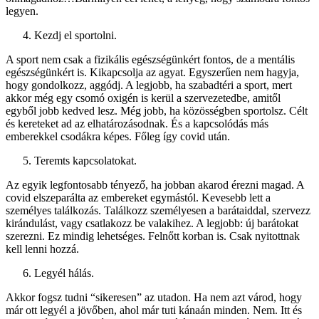
legyen.
Kezdj el sportolni.
A sport nem csak a fizikális egészségünkért fontos, de a mentális
egészségünkért is. Kikapcsolja az agyat. Egyszerűen nem hagyja,
hogy gondolkozz, aggódj. A legjobb, ha szabadtéri a sport, mert
akkor még egy csomó oxigén is kerül a szervezetedbe, amitől
egyből jobb kedved lesz. Még jobb, ha közösségben sportolsz. Célt
és kereteket ad az elhatározásodnak. És a kapcsolódás más
emberekkel csodákra képes. Főleg így covid után.
Teremts kapcsolatokat.
Az egyik legfontosabb tényező, ha jobban akarod érezni magad. A
covid elszeparálta az embereket egymástól. Kevesebb lett a
személyes találkozás. Találkozz személyesen a barátaiddal, szervezz
kirándulást, vagy csatlakozz be valakihez. A legjobb: új barátokat
szerezni. Ez mindig lehetséges. Felnőtt korban is. Csak nyitottnak
kell lenni hozzá.
Legyél hálás.
Akkor fogsz tudni “sikeresen” az utadon. Ha nem azt várod, hogy
már ott legyél a jövőben, ahol már tuti kánaán minden. Nem. Itt és