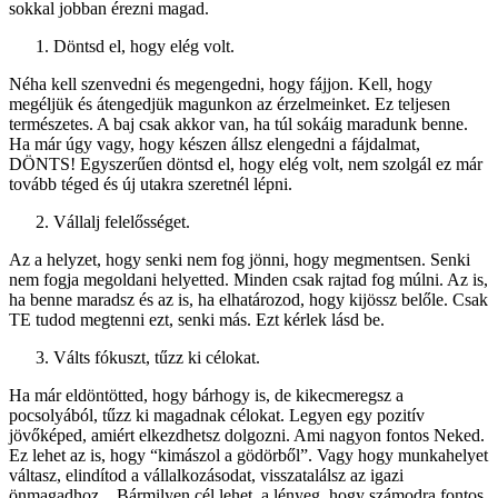
sokkal jobban érezni magad.
Döntsd el, hogy elég volt.
Néha kell szenvedni és megengedni, hogy fájjon. Kell, hogy
megéljük és átengedjük magunkon az érzelmeinket. Ez teljesen
természetes. A baj csak akkor van, ha túl sokáig maradunk benne.
Ha már úgy vagy, hogy készen állsz elengedni a fájdalmat,
DÖNTS! Egyszerűen döntsd el, hogy elég volt, nem szolgál ez már
tovább téged és új utakra szeretnél lépni.
Vállalj felelősséget.
Az a helyzet, hogy senki nem fog jönni, hogy megmentsen. Senki
nem fogja megoldani helyetted. Minden csak rajtad fog múlni. Az is,
ha benne maradsz és az is, ha elhatározod, hogy kijössz belőle. Csak
TE tudod megtenni ezt, senki más. Ezt kérlek lásd be.
Válts fókuszt, tűzz ki célokat.
Ha már eldöntötted, hogy bárhogy is, de kikecmeregsz a
pocsolyából, tűzz ki magadnak célokat. Legyen egy pozitív
jövőképed, amiért elkezdhetsz dolgozni. Ami nagyon fontos Neked.
Ez lehet az is, hogy “kimászol a gödörből”. Vagy hogy munkahelyet
váltasz, elindítod a vállalkozásodat, visszatalálsz az igazi
önmagadhoz…Bármilyen cél lehet, a lényeg, hogy számodra fontos