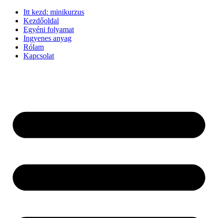
Ugrás
Itt kezd: minikurzus
a
Kezdőoldal
tartalomhoz
Egyéni folyamat
Ingyenes anyag
Rólam
Kapcsolat