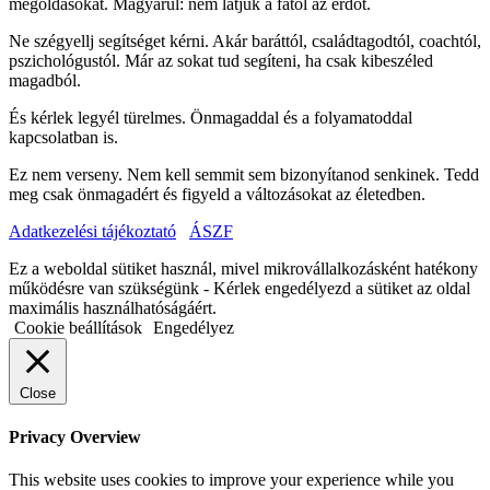
megoldásokat. Magyarul: nem látjuk a fától az erdőt.
Ne szégyellj segítséget kérni. Akár baráttól, családtagodtól, coachtól,
pszichológustól. Már az sokat tud segíteni, ha csak kibeszéled
magadból.
És kérlek legyél türelmes. Önmagaddal és a folyamatoddal
kapcsolatban is.
Ez nem verseny. Nem kell semmit sem bizonyítanod senkinek. Tedd
meg csak önmagadért és figyeld a változásokat az életedben.
Adatkezelési tájékoztató
ÁSZF
Ez a weboldal sütiket használ, mivel mikrovállalkozásként hatékony
működésre van szükségünk - Kérlek engedélyezd a sütiket az oldal
maximális használhatóságáért.
Cookie beállítások
Engedélyez
Close
Privacy Overview
This website uses cookies to improve your experience while you