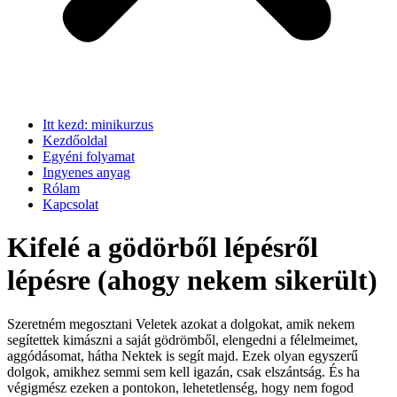
Itt kezd: minikurzus
Kezdőoldal
Egyéni folyamat
Ingyenes anyag
Rólam
Kapcsolat
Kifelé a gödörből lépésről
lépésre (ahogy nekem sikerült)
Szeretném megosztani Veletek azokat a dolgokat, amik nekem
segítettek kimászni a saját gödrömből, elengedni a félelmeimet,
aggódásomat, hátha Nektek is segít majd. Ezek olyan egyszerű
dolgok, amikhez semmi sem kell igazán, csak elszántság. És ha
végigmész ezeken a pontokon, lehetetlenség, hogy nem fogod