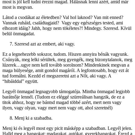
most is jól kell tudni érezni magad. Hálásnak lenni azért, amid már
most is megvan.
Látod a csodákat az életedben? Val hol laknod? Van mit enned?
Vannak ruháid, családtagjaid? Vagy egy egészséges tested, ami
elhozott idáig? Jahh, hogy nem tökéletes?! Mindegy. Szeresd. Kívül
belül önmagadat.
Szeresd azt az embert, aki vagy.
Ez a legnehezebb sokszor, tudom. Hiszen annyira bénák vagyunk.
Csúnyák, meg lelki sérültek, meg gyengék, meg bizonytalanok, meg
lúzerek…ugye nem kell tovább sorolnom? Mindenkinek megvan a
maga hülyesége, amit gondol magáról. A legfontosabb, hogy ezt át
tud formálni. Kezdd el megszeretni azt a Nőt, aki vagy. A
“hibáiddal” együtt.
Legyél önmagad legnagyobb támogatója. Mintha önmagad legjobb
barátnője lennél. (Tudom ez eléggé szürreálisan hangzik, de ez a
titok ahhoz, hogy ne bántsd magad többé azért, mert nem vagy
ilyen, vagy olyan, vagy mert nem vagy ott, ahol szeretnél)
Menj ki a szabadba.
Menj ki és legyél most egy picit másképp a szabadban. Legyél jelen.
Halld meg a hangokat: madarakat, autókat, gyerekhangokat. Érezd a