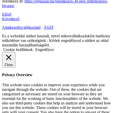
Jelentkezz itt:
https://eljigazan.hu/jelentkezes-30-perc-felterkepezo-
hivasra/
Előző
Következő
Adatkezelési tájékoztató
ÁSZF
Ez a weboldal sütiket használ, mivel mikrovállalkozásként hatékony
működésre van szükségünk - Kérlek engedélyezd a sütiket az oldal
maximális használhatóságáért.
Cookie beállítások
Engedélyez
Close
Privacy Overview
This website uses cookies to improve your experience while you
navigate through the website. Out of these, the cookies that are
categorized as necessary are stored on your browser as they are
essential for the working of basic functionalities of the website. We
also use third-party cookies that help us analyze and understand how
you use this website. These cookies will be stored in your browser
only with your consent. You also have the option to opt-out of these