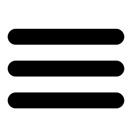
Ugrás
a
tartalomhoz