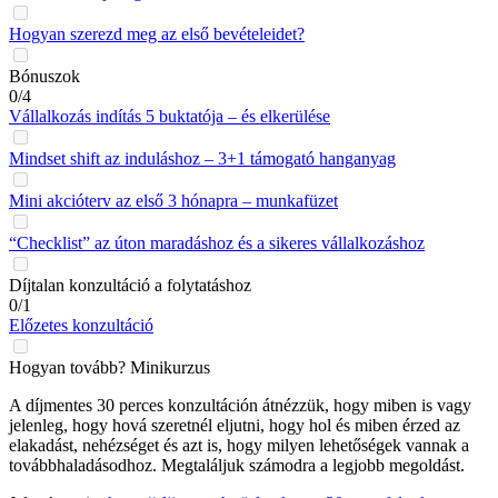
Hogyan szerezd meg az első bevételeidet?
Bónuszok
0/4
Vállalkozás indítás 5 buktatója – és elkerülése
Mindset shift az induláshoz – 3+1 támogató hanganyag
Mini akcióterv az első 3 hónapra – munkafüzet
“Checklist” az úton maradáshoz és a sikeres vállalkozáshoz
Díjtalan konzultáció a folytatáshoz
0/1
Előzetes konzultáció
Hogyan tovább? Minikurzus
A díjmentes 30 perces konzultáción átnézzük, hogy miben is vagy
jelenleg, hogy hová szeretnél eljutni, hogy hol és miben érzed az
elakadást, nehézséget és azt is, hogy milyen lehetőségek vannak a
továbbhaladásodhoz. Megtaláljuk számodra a legjobb megoldást.