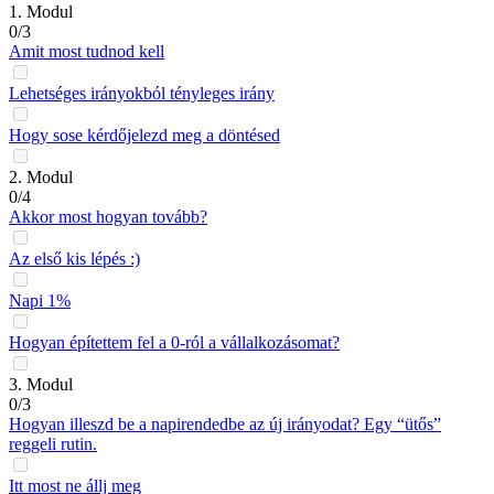
1. Modul
0/3
Amit most tudnod kell
Lehetséges irányokból tényleges irány
Hogy sose kérdőjelezd meg a döntésed
2. Modul
0/4
Akkor most hogyan tovább?
Az első kis lépés :)
Napi 1%
Hogyan építettem fel a 0-ról a vállalkozásomat?
3. Modul
0/3
Hogyan illeszd be a napirendedbe az új irányodat? Egy “ütős”
reggeli rutin.
Itt most ne állj meg