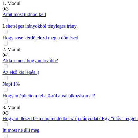
1. Modul
0/3
Amit most tudnod kell
Lehetséges irányokból tényleges irány
Hogy sose kérdőjelezd meg a döntésed
2. Modul
0/4
Akkor most hogyan tovább?
Az első kis lépés :)
Napi 1%
Hogyan építettem fel a 0-ról a vállalkozásomat?
3. Modul
0/3
Hogyan illeszd be a napirendedbe az új irányodat? Egy “ütős” reggeli 
Itt most ne állj meg