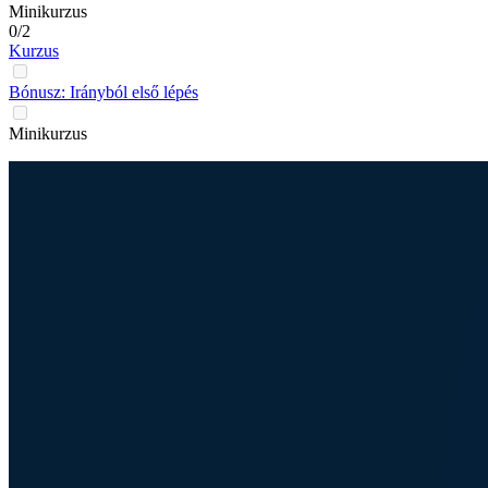
Minikurzus
0/2
Kurzus
Bónusz: Irányból első lépés
Minikurzus