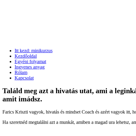
Itt kezd: minikurzus
Kezdőoldal
Egyéni folyamat
Ingyenes anyag
Rólam
Kapcsolat
Találd meg azt a hivatás utat, ami a legi
amit imádsz.
Farics Kriszti vagyok, hivatás és mindset Coach és azért vagyok itt, h
Ha szeretnéd megtalálni azt a munkát, amiben a magad ura lehetsz, ami