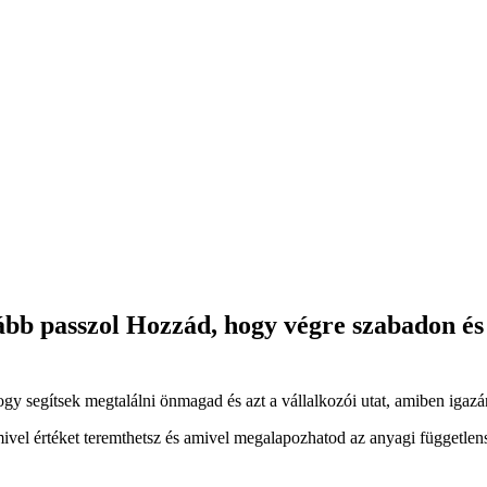
nkább passzol Hozzád, hogy végre szabadon 
ogy segítsek megtalálni önmagad és azt a vállalkozói utat, amiben igazá
vel értéket teremthetsz és amivel megalapozhatod az anyagi függetlensé