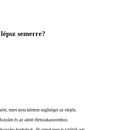
 lépsz semerre?
ért, mert nem kértem segítséget az elején.
k Hozzám és az adott életszakaszomhoz.
ozzám fordulnak, ők mind meg is találják ezt.