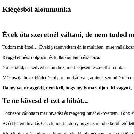
Kiégésből álommunka
Évek óta szeretnél váltani, de nem tudod 
Tudom mit érzel… Évekig szenvedtem én is multiban, mire vállalkoz
Reggel elmész dolgozni és hullafáradtan mész haza.
Nincs időd, se kedved semmihez, mert teljesen leszívott a munka.
Más osztja be az idődet és olyan munkád van, aminek semmi értelme. 
Ha így va, ne aggódj, nem kell, hogy így is maradjon. Itt vagyok, 
Te ne kövesd el ezt a hibát...
Többször váltottam már hivatást és rengeteg hibát elkövettem. Több é
Azért lettem hivatás Coach, mert tudom, hogy ez mind elkerülhető lett
Hiszek abban és tudom is, hogy mindenkinek megvan a maga legönazon