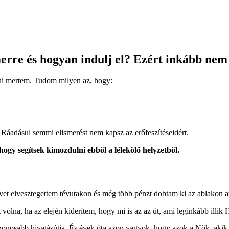
merre és hogyan indulj el? Ezért inkább nem
ni mertem. Tudom milyen az, hogy:
Ráadásul semmi elismerést nem kapsz az erőfeszítéseidért.
hogy segítsek kimozdulni ebből a lélekölő helyzetből.
vet elvesztegettem tévutakon és még több pénzt dobtam ki az ablakon az
 volna, ha az elején kiderítem, hogy mi is az az út, ami leginkább illi
osabb hivatásútja. És évek óta azon vagyok, hogy azok a Nők, akik h