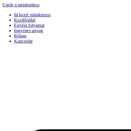
Ugrás a tartalomhoz
Itt kezd: minikurzus
Kezdőoldal
Egyéni folyamat
Ingyenes anyag
Rólam
Kapcsolat