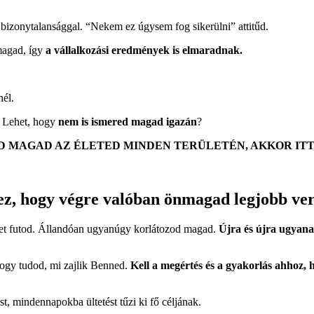
és bizonytalansággal. “Nekem ez úgysem fog sikerülni” attitűd.
magad, így
a vállalkozási eredmények is elmaradnak.
nél.
. Lehet, hogy
nem is ismered magad igazán
?
D MAGAD AZ ÉLETED MINDEN TERÜLETÉN, AKKOR ITT
, hogy végre valóban önmagad legjobb verz
ket futod. Állandóan ugyanúgy korlátozod magad.
Újra és újra ugyanaz
ogy tudod, mi zajlik Benned.
Kell a megértés és a gyakorlás ahhoz,
, mindennapokba ültetést tűzi ki fő céljának.