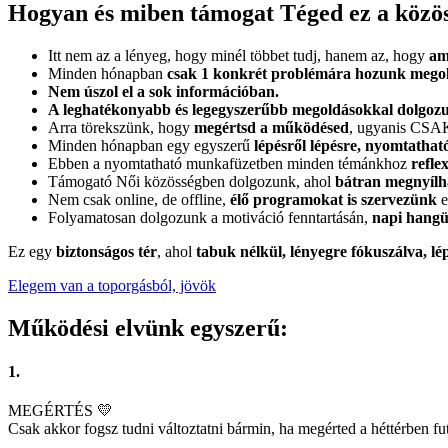
Hogyan és miben támogat Téged ez a közö
Itt nem az a lényeg, hogy minél többet tudj, hanem az, hogy
am
Minden hónapban
csak 1 konkrét problémára hozunk megol
Nem úszol el a sok információban.
A leghatékonyabb és legegyszerűbb megoldásokkal dolgoz
Arra törekszünk, hogy
megértsd a működésed
, ugyanis CSAK 
Minden hónapban egy egyszerű
lépésről lépésre, nyomtathat
Ebben a nyomtatható munkafüzetben minden témánkhoz
refle
Támogató Női közösségben dolgozunk, ahol
bátran megnyílha
Nem csak online, de offline,
élő programokat is szervezünk
e
Folyamatosan dolgozunk a motiváció fenntartásán,
napi hangü
Ez egy
biztonságos tér
, ahol
tabuk nélkül, lényegre fókuszálva, lé
Elegem van a toporgásból, jövök
Működési elvünk egyszerű:
1.
MEGÉRTÉS 💛
Csak akkor fogsz tudni változtatni bármin, ha megérted a héttérben f