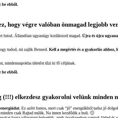
z be ebből.
, hogy végre valóban önmagad legjobb verz
ket futod. Állandóan ugyanúgy korlátozod magad.
Újra és újra ugyanaz
ogy tudod, mi zajlik Benned.
Kell a megértés és a gyakorlás ahhoz,
, mindennapokba ültetést tűzi ki fő céljának.
z be ebből.
eg (!!!) elkezdesz gyakorolni velünk minden 
 energiádat
. Ez azért fontos, mert csak “jó” energiákból tudsz jó dolgo
 minden csak Rajtad múlik. Na innen kezdődik a buli. 🙂
anokat fogsz választani helyettük, amik összhangban vannak Veled és a 