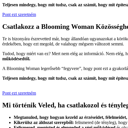
Teljesen mindegy, hogy mit tudsz, csak az számít, hogy mit építes
Pont ezt szeretném
Csatlakozz a Blooming Woman Közösséghez
Te is bizonyára észrevetted már, hogy állandóan ugyanazokat a körö
érdekében, hogy ezt megold, de valahogy mégsem változott semmi.
Tudod, hogy miért van ez? Mert nem elég az információ. Nem elég, h
működésedtől.
A Blooming Woman legerősebb “fegyvere”, hogy pont ezt a gyakorlást
Teljesen mindegy, hogy mit tudsz, csak az számít, hogy mit építes
Pont ezt szeretném
Mi történik Veled, ha csatlakozol és tényl
Megtanulod, hogy hogyan kezeld az érzéseidet, félelmeidet,
Kikerülsz az áldozat szerepből:
felismered (de tényleg), hogy
Felismered, megérted és elengeded a régi működésed
és oly