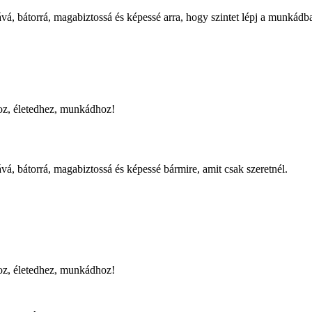
vá, bátorrá, magabiztossá és képessé arra, hogy szintet lépj a munkádb
hoz, életedhez, munkádhoz!
vá, bátorrá, magabiztossá és képessé bármire, amit csak szeretnél.
hoz, életedhez, munkádhoz!