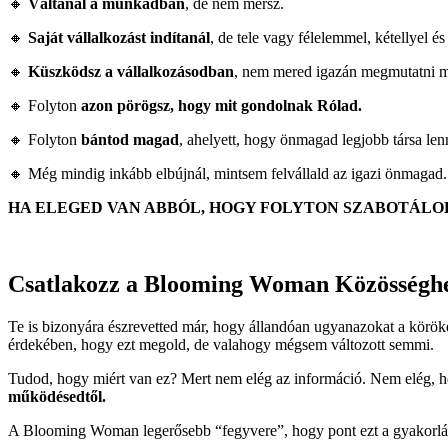
🔸
Váltanál a munkádban
, de nem mersz.
🔸
Saját vállalkozást indítanál
, de tele vagy félelemmel, kétellyel 
🔸
Küszködsz a vállalkozásodban
, nem mered igazán megmutatni 
🔸 Folyton
azon pörögsz, hogy mit gondolnak Rólad.
🔸 Folyton
bántod magad
, ahelyett, hogy önmagad legjobb társa len
🔸 Még mindig inkább elbújnál, mintsem felvállald az igazi önmagad
HA ELEGED VAN ABBÓL, HOGY FOLYTON SZABOTÁLO
Csatlakozz a Blooming Woman Közösséghez
Te is bizonyára észrevetted már, hogy állandóan ugyanazokat a körö
érdekében, hogy ezt megold, de valahogy mégsem változott semmi.
Tudod, hogy miért van ez? Mert nem elég az információ. Nem elég, h
működésedtől.
A Blooming Woman legerősebb “fegyvere”, hogy pont ezt a gyakorlást