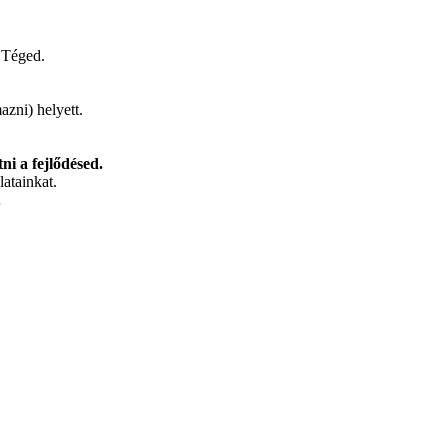
l Téged.
zni) helyett.
i a fejlődésed.
latainkat.
…