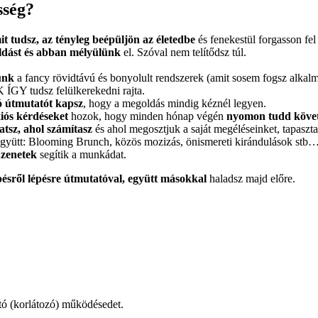
sség?
it tudsz, az tényleg beépüljön az életedbe
és fenekestül forgasson fe
dást és abban mélyülünk
el. Szóval nem telítődsz túl.
unk
a fancy rövidtávú és bonyolult rendszerek (amit sosem fogsz alkalma
ÍGY tudsz felülkerekedni rajta.
ó útmutatót kapsz
, hogy a megoldás mindig kéznél legyen.
xiós kérdéseket
hozok, hogy minden hónap végén
nyomon tudd követn
tsz, ahol számítasz
és ahol megosztjuk a saját megéléseinket, tapaszta
gyütt: Blooming Brunch, közös mozizás, önismereti kirándulások stb
zenetek
segítik a munkádat.
pésről lépésre útmutatóval, együtt másokkal
haladsz majd előre.
utó (korlátozó) működésedet.