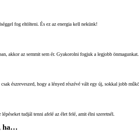
ggel fog eltölteni. És ez az energia kell nekünk!
ban, akkor az semmit sem ér. Gyakorolni fogjuk a legjobb önmagunkat.
 csak észreveszed, hogy a lényed részévé vált egy új, sokkal jobb műk
éseket tudjál tenni afelé az élet felé, amit élni szeretnél.
, ha…