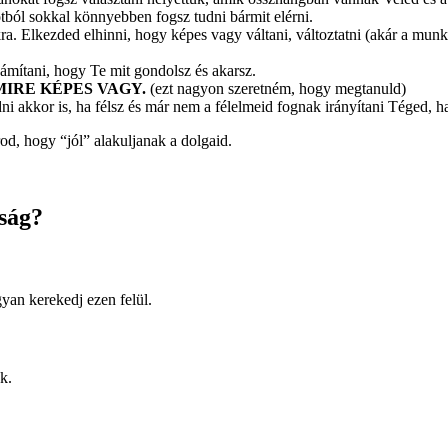
otból sokkal könnyebben fogsz tudni bármit elérni.
a. Elkezded elhinni, hogy képes vagy váltani, változtatni (akár a munká
ámítani, hogy Te mit gondolsz és akarsz.
ÁRMIRE KÉPES VAGY.
(ezt nagyon szeretném, hogy megtanuld)
dni akkor is, ha félsz és már nem a félelmeid fognak irányítani Téged, 
od, hogy “jól” alakuljanak a dolgaid.
ság?
an kerekedj ezen felül.
k.