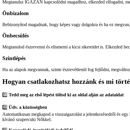
Megtanulsz IGAZÁN kapcsolódni magadhoz, elkezded elfogadni, megs
Önbizalom
Bebizonyítod magadnak, hogy képes vagy dolgokra és ha ez megvan,
Önbecsülés
Megtanulod észrevenni és elismerni a kicsi sikereidet is. Elkezded becs
Szintlépés
Ha az alapok megvannak, szinte észrevétlenül fog fejlődni, megváltoz
Hogyan csatlakozhatsz hozzánk és mi törté
1️⃣
Tedd meg az első lépést töltsd ki az oldal alján az adataidat
2️⃣
Üdv. a közösségben
Automatikusan megkapod a visszaigazolást a jelentkezésedről és egy 
kívánó szupercuki Nőkkel.