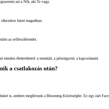
zeretni azt a Nőt, aki Te vagy.
 elkezdesz hinni magadban.
ülni az erőfeszítéseidet.
ni minden életterületed: a munkád, a pénzügyeid, a kapcsolataid.
nik a csatlakozás után?
linket is, amiben meghívunk a Blooming Közösségbe. Ez egy zárt Faceb