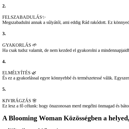
2.
FELSZABADULÁS✨
Megszabadulni annak a súlyától, ami eddig Rád rakódott. Ez könnyedsé
3.
GYAKORLÁS 🌱
Ha csak tudsz valamit, de nem kezded el gyakorolni a mindennapjaid
4.
ELMÉLYÍTÉS 🌿
És ez a gyakorlással egyre könnyebbé és természetessé válik. Egyszer
5.
KIVIRÁGZÁS 🌸
Ez lesz a fő célunk: hogy önazonosan merd megélni önmagad és bátor lép
A Blooming Woman Közösségben a helyed