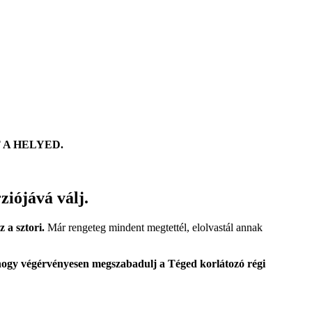
 A HELYED.
iójává válj.
 a sztori.
Már rengeteg mindent megtettél, elolvastál annak
 hogy végérvényesen megszabadulj a Téged korlátozó régi