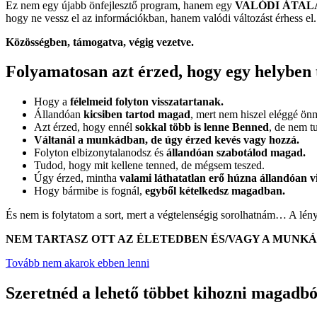
Ez nem egy újabb önfejlesztő program, hanem egy
VALÓDI ÁTAL
hogy ne vessz el az információkban, hanem valódi változást érhess el.
Közösségben, támogatva, végig vezetve.
Folyamatosan azt érzed, hogy egy helyben
Hogy a
félelmeid folyton visszatartanak.
Állandóan
kicsiben tartod magad
, mert nem hiszel eléggé ö
Azt érzed, hogy ennél
sokkal több is lenne Benned
, de nem t
Váltanál a munkádban, de úgy érzed kevés vagy hozzá.
Folyton elbizonytalanodsz és
állandóan szabotálod magad.
Tudod, hogy mit kellene tenned, de mégsem teszed.
Úgy érzed, mintha
valami láthatatlan erő húzna állandóan vi
Hogy bármibe is fognál,
egyből kételkedsz magadban.
És nem is folytatom a sort, mert a végtelenségig sorolhatnám… A lén
NEM TARTASZ OTT AZ ÉLETEDBEN ÉS/VAGY A MUNKÁ
Tovább nem akarok ebben lenni
Szeretnéd a lehető többet kihozni magadb