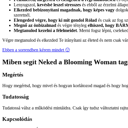
Lenyugszol,
kevésbé leszel stresszes
és ebből az érzelmi állap
Elkezded bebizonyítani magadnak, hogy képes vagy
dolgokr
szeretnél.
Elengeded végre, hogy ki mit gondol Rólad
és csak az fog sz
Megnő az önbizalmad
és végre tényleg
elhiszed, hogy B
Megtanulod kezelni a félelmeidet
. Merni fogsz lépni, cseleke
Végre megtanulod és elkezded Te irányítani az életed és nem csak vár
Ebben a sorrendben kérem mindet 🙂
Miben segít Neked a Blooming Woman tag
Megértés
Hogy megértsd, hogy mivel és hogyan korlátozod magad és hogy hogy
Tudatosság
Tudatossá válsz a működési mintáidra. Csak így tudsz változtatni rajtu
Kapcsolódás