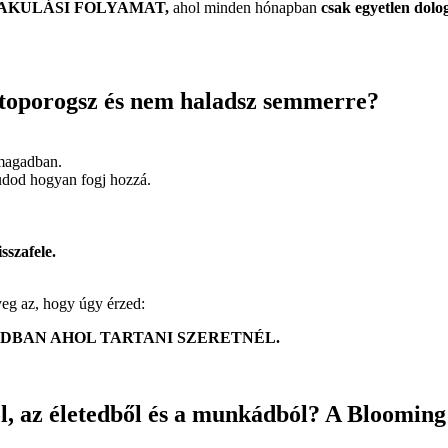
AKULÁSI FOLYAMAT,
ahol minden hónapban
csak egyetlen dolo
 toporogsz és nem haladsz semmerre?
nmagadban.
udod hogyan fogj hozzá.
sszafele.
yeg az, hogy úgy érzed:
DBAN AHOL TARTANI SZERETNÉL.
ól, az életedből és a munkádból? A Bloomi