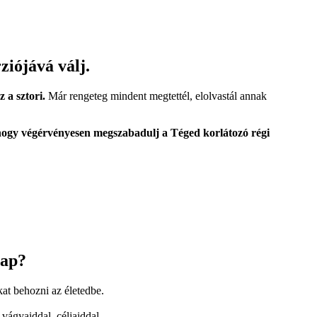
iójává válj.
 a sztori.
Már rengeteg mindent megtettél, elolvastál annak
 hogy végérvényesen megszabadulj a Téged korlátozó régi
nap?
kat behozni az életedbe.
vágyaiddal, céljaiddal.