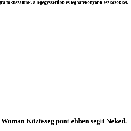
gra fókuszálunk
,
a legegyszerűbb és leghatékonyabb eszközökkel
,
ng Woman Közösség pont ebben segít Neked.