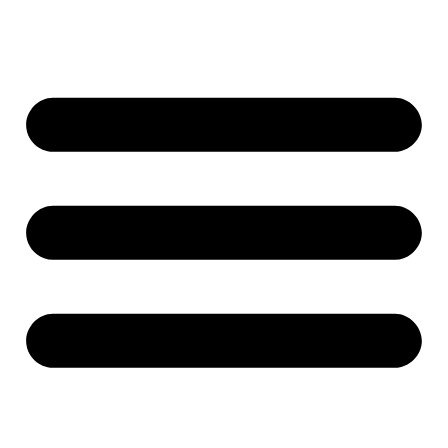
Ugrás
a
tartalomhoz