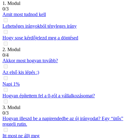
1. Modul
0/3
Amit most tudnod kell
Lehetséges irányokból tényleges irány
Hogy sose kérdőjelezd meg a döntésed
2. Modul
0/4
Akkor most hogyan tovább?
Az első kis lépés :)
Napi 1%
Hogyan építettem fel a 0-ról a vállalkozásomat?
3. Modul
0/3
Hogyan illeszd be a napirendedbe az új irányodat? Egy “ütős”
reggeli rutin.
Itt most ne állj meg