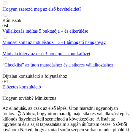
Hogyan szerezd meg az első bevételeidet?
Bónuszok
0/4
Vállalkozás indítás 5 buktatója – és elkerülése
Mindset shift az induláshoz – 3+1 támogató hanganyag
Mini akcióterv az első 3 hónapra – munkafüzet
“Checklist” az úton maradáshoz és a sikeres vállalkozáshoz
Díjtalan konzultáció a folytatáshoz
0/1
Előzetes konzultáció
Hogyan tovább? Minikurzus
Az elindulás, az csak az első lépés. Úton maradni ugyanolyan
fontos. 🙂 Ahhoz, hogy úton maradj, majd sikeres vállalkozást építs,
különös figyelmet kell szentelned a következőkre. A listát az
ügyfeleim és a saját tapasztalataim alapján állítottam össze. Szívből
kívánom Neked, hogy az utad során szépen sorban mindet pipáld ki