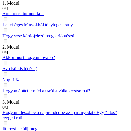
1. Modul
0/3
Amit most tudnod kell
Lehetséges irányokból tényleges irány
Hogy sose kérdőjelezd meg a döntésed
2. Modul
0/4
Akkor most hogyan tovább?
Az első kis lépés :)
Napi 1%
Hogyan építettem fel a 0-ról a vállalkozásomat?
3. Modul
0/3
Hogyan illeszd be a napirendedbe az új irányodat? Egy “ütős”
reggeli rutin.
Itt most ne állj meg