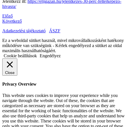
Jelentkezz itt:
https://eljigazan.hu/jelentkezes-30-perc-felterkepezo-
hivasra/
Előző
Következő
Adatkezelési tájékoztató
ÁSZF
Ez a weboldal sütiket használ, mivel mikrovállalkozásként hatékony
működésre van szükségünk - Kérlek engedélyezd a sütiket az oldal
maximális használhatóságáért.
Cookie beállítások
Engedélyez
Close
Privacy Overview
This website uses cookies to improve your experience while you
navigate through the website. Out of these, the cookies that are
categorized as necessary are stored on your browser as they are
essential for the working of basic functionalities of the website. We
also use third-party cookies that help us analyze and understand how
you use this website. These cookies will be stored in your browser
only with your consent. You also have the option to opt-out of these