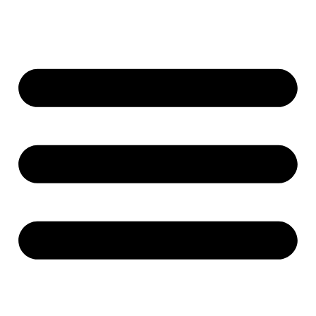
Ugrás
a
tartalomhoz