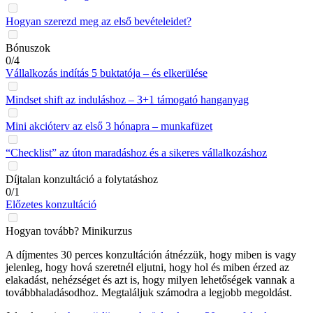
Hogyan szerezd meg az első bevételeidet?
Bónuszok
0/4
Vállalkozás indítás 5 buktatója – és elkerülése
Mindset shift az induláshoz – 3+1 támogató hanganyag
Mini akcióterv az első 3 hónapra – munkafüzet
“Checklist” az úton maradáshoz és a sikeres vállalkozáshoz
Díjtalan konzultáció a folytatáshoz
0/1
Előzetes konzultáció
Hogyan tovább? Minikurzus
A díjmentes 30 perces konzultáción átnézzük, hogy miben is vagy
jelenleg, hogy hová szeretnél eljutni, hogy hol és miben érzed az
elakadást, nehézséget és azt is, hogy milyen lehetőségek vannak a
továbbhaladásodhoz. Megtaláljuk számodra a legjobb megoldást.