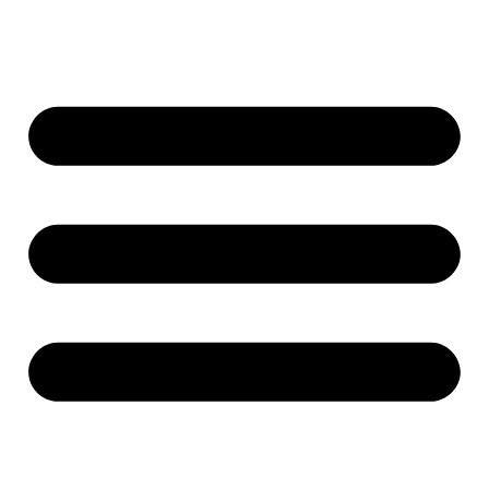
Ugrás
a
tartalomhoz