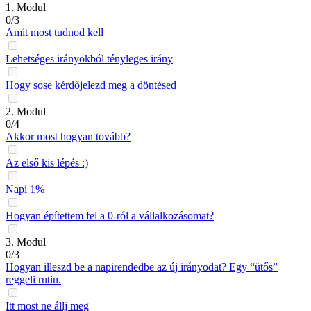
1. Modul
0/3
Amit most tudnod kell
Lehetséges irányokból tényleges irány
Hogy sose kérdőjelezd meg a döntésed
2. Modul
0/4
Akkor most hogyan tovább?
Az első kis lépés :)
Napi 1%
Hogyan építettem fel a 0-ról a vállalkozásomat?
3. Modul
0/3
Hogyan illeszd be a napirendedbe az új irányodat? Egy “ütős”
reggeli rutin.
Itt most ne állj meg