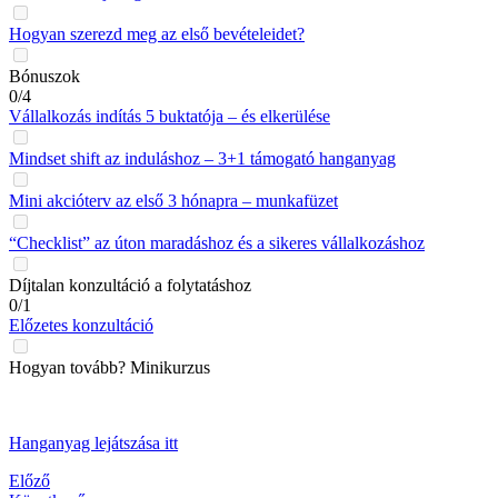
Hogyan szerezd meg az első bevételeidet?
Bónuszok
0/4
Vállalkozás indítás 5 buktatója – és elkerülése
Mindset shift az induláshoz – 3+1 támogató hanganyag
Mini akcióterv az első 3 hónapra – munkafüzet
“Checklist” az úton maradáshoz és a sikeres vállalkozáshoz
Díjtalan konzultáció a folytatáshoz
0/1
Előzetes konzultáció
Hogyan tovább? Minikurzus
Hanganyag lejátszása itt
Előző