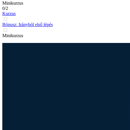
Minikurzus
0/2
Kurzus
Bónusz: Irányból első lépés
Minikurzus