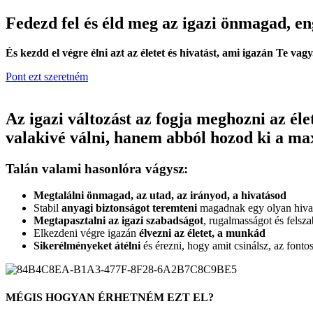
Fedezd fel és éld meg az igazi önmagad, enge
És kezdd el végre élni azt az életet és hivatást, ami igazán Te vagy.
Pont ezt szeretném
Az igazi változást az fogja meghozni az él
valakivé válni, hanem abból hozod ki a
Talán valami hasonlóra vágysz:
Megtalálni önmagad, az utad, az irányod, a hivatásod
Stabil
anyagi biztonságot teremteni
magadnak egy olyan hivatá
Megtapasztalni az igazi szabadságot
, rugalmasságot és fels
Elkezdeni végre igazán
élvezni az életet, a munkád
Sikerélményeket átélni
és érezni, hogy amit csinálsz, az fontos
MÉGIS HOGYAN ÉRHETNÉM EZT EL?