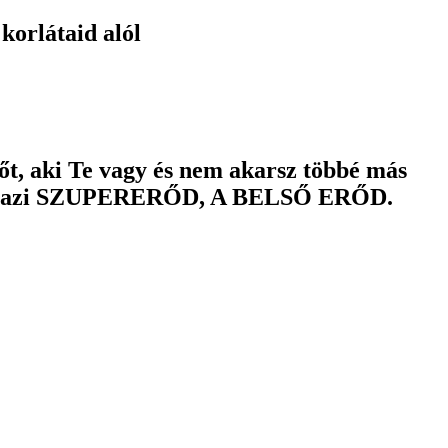
 korlátaid alól
Nőt, aki Te vagy és nem akarsz többé más
 Te igazi SZUPERERŐD, A BELSŐ ERŐD.