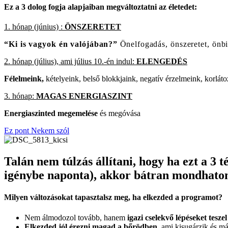
Ez a 3 dolog fogja alapjaiban megváltoztatni az életedet:
1. hónap (június) :
ÖNSZERETET
“Ki is vagyok én valójában?”
Ö
nelfogadás, önszeretet, ön
2. hónap (július), ami július 10.-én indul:
ELENGEDÉS
Félelmeink,
kételyeink, belső blokkjaink, negatív érzelmeink, korlát
3. hónap:
MAGAS ENERGIASZINT
Energiaszinted megemelése
és megóvása
Ez pont Nekem szól
Talán nem túlzás állítani, hogy ha ezt a 3 
igénybe naponta), akkor bátran mondhatom,
Milyen változásokat tapasztalsz meg, ha elkezded a programot?
Nem álmodozol tovább, hanem
igazi cselekvő lépéseket teszel
Elkezded jól érezni magad a bőrödben
, ami kisugárzik és m