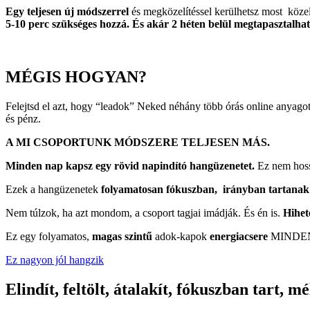
Egy teljesen új módszerrel
és megközelítéssel kerülhetsz most köz
5-10 perc szükséges hozzá. És akár 2 héten belül megtapasztalhato
MÉGIS HOGYAN?
Felejtsd el azt, hogy “leadok” Neked néhány több órás online anyagot
és pénz.
A MI CSOPORTUNK MÓDSZERE TELJESEN MÁS.
Minden nap kapsz egy rövid napindító hangüzenetet.
Ez nem hoss
Ezek a hangüzenetek
folyamatosan fókuszban, irányban tartanak
Nem túlzok, ha azt mondom, a csoport tagjai imádják. És én is.
Hihet
Ez egy folyamatos,
magas szintű
adok-kapok
energiacsere
MINDE
Ez nagyon jól hangzik
Elindít, feltölt, átalakít, fókuszban tart, m