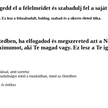
dd el a félelmeidet és szabadulj fel a saját
 Ez lesz a felszabadult, boldog, szabad és a sikeres életed titka.
etedben, ha elfogadod és megszereted azt a 
 maximumot, aki Te magad vagy. Ez lesz a
ssal, amit szeretsz
zabadultságot mind a munkádban, mind az életedben
 és értékes