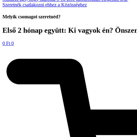
Szeretnék csatlakozni ehhez a Közösséghez
Melyik csomagot szeretnéd?
Első 2 hónap együtt: Ki vagyok én? Önszer
0
Ft
0