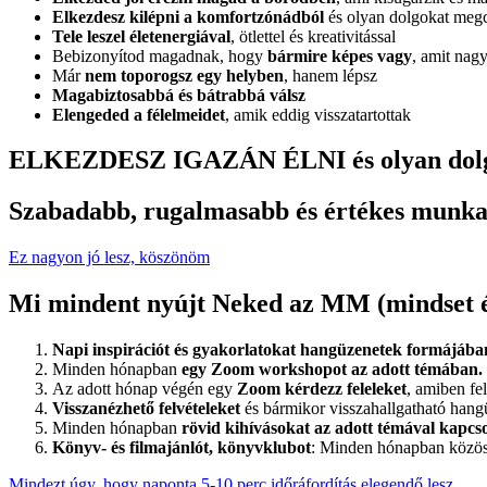
Elkezdesz kilépni a komfortzónádból
és olyan dolgokat megcs
Tele leszel életenergiával
, ötlettel és kreativitással
Bebizonyítod magadnak, hogy
bármire képes vagy
, amit nag
Már
nem toporogsz egy helyben
, hanem lépsz
Magabiztosabbá és bátrabbá válsz
Elengeded a félelmeidet
, amik eddig visszatartottak
ELKEZDESZ IGAZÁN ÉLNI és olyan dolgok
Szabadabb, rugalmasabb és értékes munka, s
Ez nagyon jó lesz, köszönöm
Mi mindent nyújt Neked az MM (mindset é
Napi inspirációt és gyakorlatokat hangüzenetek
formájába
Minden hónapban
egy Zoom workshopot az adott témában.
Az adott hónap végén egy
Zoom kérdezz feleleket
, amiben fe
Visszanézhető felvételeket
és bármikor visszahallgatható hang
Minden hónapban
rövid kihívásokat az adott témával kapcs
Könyv- és filmajánlót, könyvklubot
: Minden hónapban közöse
Mindezt úgy, hogy naponta 5-10 perc időráfordítás elegendő lesz