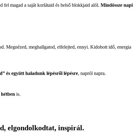
 magad a saját korlátaid és belső blokkjaid alól.
Mindössze napi
d. Megnézed, meghallgatod, elfelejted, ennyi. Kidobott idő, energia
” és együtt haladunk lépésről lépésre
, napról napra.
2 hétben
is.
ad, elgondolkodtat, inspirál.