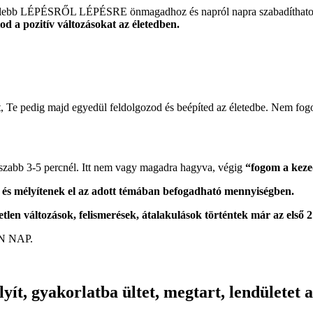
elebb LÉPÉSRŐL LÉPÉSRE önmagadhoz és napról napra szabadíthatod fel
d a pozitív változásokat az életedben.
, Te pedig majd egyedül feldolgozod és beépíted az életedbe. Nem fogo
zabb 3-5 percnél. Itt nem vagy magadra hagyva, végig
“fogom a kezed
és mélyítenek el az adott témában befogadható mennyiségben.
etlen változások, felismerések, átalakulások történtek már az első 
N NAP.
élyít, gyakorlatba ültet, megtart, lendületet 