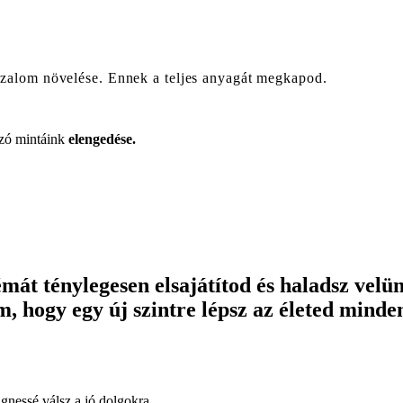
bizalom növelése. Ennek a teljes anyagát megkapod.
ozó mintáink
elengedése.
témát ténylegesen elsajátítod és haladsz vel
 hogy egy új szintre lépsz az életed minden
ágnessé válsz a jó dolgokra