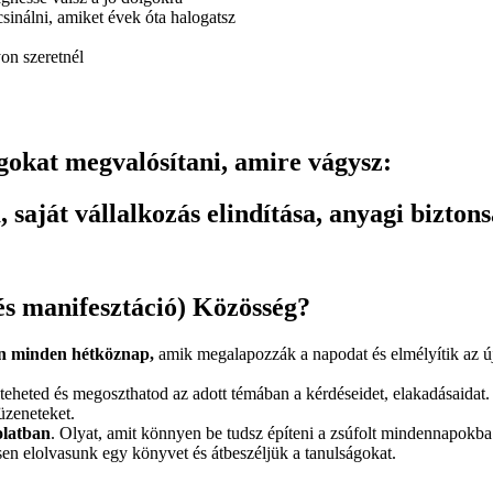
inálni, amiket évek óta halogatsz
yon szeretnél
at megvalósítani, amire vágysz:
aját vállalkozás elindítása, anyagi bizton
s manifesztáció) Közösség?
n minden hétköznap,
amik megalapozzák a napodat és elmélyítik az 
lteheted és megoszthatod az adott témában a kérdéseidet, elakadásaidat
üzeneteket.
olatban
. Olyat, amit könnyen be tudsz építeni a zsúfolt mindennapokba 
n elolvasunk egy könyvet és átbeszéljük a tanulságokat.