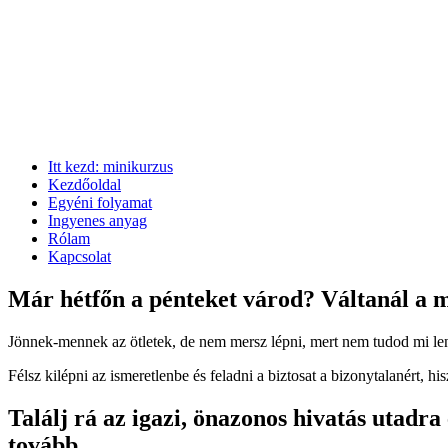
Itt kezd: minikurzus
Kezdőoldal
Egyéni folyamat
Ingyenes anyag
Rólam
Kapcsolat
Már hétfőn a pénteket várod? Váltanál a m
Jönnek-mennek az ötletek, de nem mersz lépni, mert nem tudod mi len
Félsz kilépni az ismeretlenbe és feladni a biztosat a bizonytalanért, 
Találj rá az igazi, önazonos hivatás utadra
tovább.