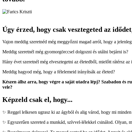
Úgy érzed, hogy csak vesztegeted az idődet,
Vajon meddig szeretnéd még meggyőzni magad arról, hogy a jelenleg
Meddig szeretnél még gyomorgörccsel dolgozni és utálni bejárni is?
Hány évet szeretnél még elvesztegetni az életedből, mielőtt rátérsz az 
Meddig hagyod még, hogy a félelemeid irányítsák az életed?
Készen állsz arra, hogy végre a saját utadra lépj? Szabadon és ru
vele?
Képzeld csak el, hogy...
✨ Reggel lelkesen ugrasz ki az ágyból és alig várod, hogy mi minden
✨ Egyszerűen szereted a munkád, szívvel-lélekkel csinálod. Olyan, m