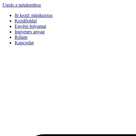
Ugrás a tartalomhoz
Itt kezd: minikurzus
Kezdőoldal
Egyéni folyamat
Ingyenes anyag
Rólam
Kapcsolat